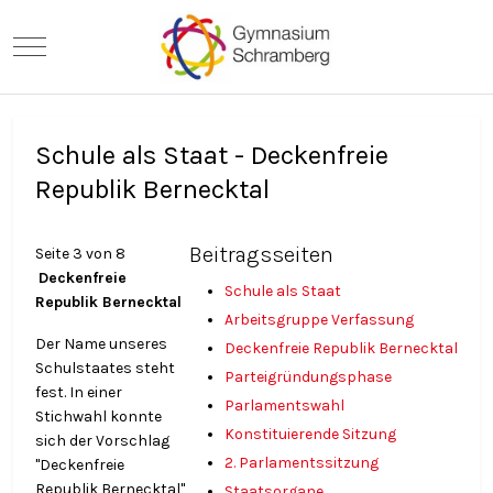
Mobile Menu Toggle
Schule als Staat - Deckenfreie
Republik Bernecktal
Beitragsseiten
Seite 3 von 8
Deckenfreie
Schule als Staat
Republik Bernecktal
Arbeitsgruppe Verfassung
Der Name unseres
Deckenfreie Republik Bernecktal
Schulstaates steht
Parteigründungsphase
fest. In einer
Parlamentswahl
Stichwahl konnte
Konstituierende Sitzung
sich der Vorschlag
2. Parlamentssitzung
"Deckenfreie
Republik Bernecktal"
Staatsorgane