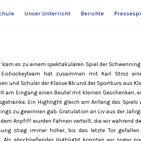
chule
Unser Unterricht
Berichte
Pressespi
r kam es zu einem spektakulären Spiel der Schwenninge
 Eishockeyteam hat zusammen mit Karl Stroz einen
en und Schüler der Klasse 8b und der Sportkurs aus Kla
elt am Eingang einen Beutel mit kleinen Geschenken, e
sgetränke. Ein Highlight gleich am Anfang des Spiels w
ings zu gewinnen gab. Gratulation an Liv aus der Jahrg
 dem Anpfiff wurden Fahnen verteilt, die wir während d
ung stieg immer höher, bis das letzte Tor gefallen
 Als abschließendes Highlight konnten wir sogar noc